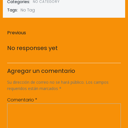
Categories:
NO CATEGORY
Tags:
No Tag
Navegación
Previous
de
No responses yet
entradas
Agregar un comentario
Su dirección de correo no se hará público.
Los campos
requeridos están marcados
*
Comentario
*